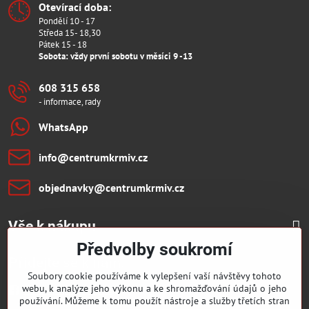
Otevírací doba:
Pondělí 10 - 17
Středa 15- 18,30
Pátek 15 - 18
Sobota: vždy první sobotu v měsíci 9 -13
608 315 658
- informace, rady
WhatsApp
info​@centrumkrmiv​.cz
objednavky​@centrumkrmiv​.cz
Vše k nákupu
Předvolby soukromí
Přidejte se k nám:
Soubory cookie používáme k vylepšení vaší návštěvy tohoto
webu, k analýze jeho výkonu a ke shromažďování údajů o jeho
Facebook
Youtube
používání. Můžeme k tomu použít nástroje a služby třetích stran