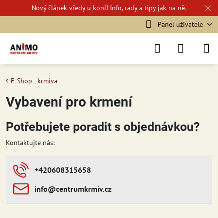
✕
Nový
článek vředy u koní!
Info, rady a tipy jak na ně.
Panel uživatele
E-Shop - krmiva
Vybavení pro krmení
Potřebujete poradit s objednávkou?
Kontaktujte nás:
+420608315658
info​​@centrumkrmiv​​.cz