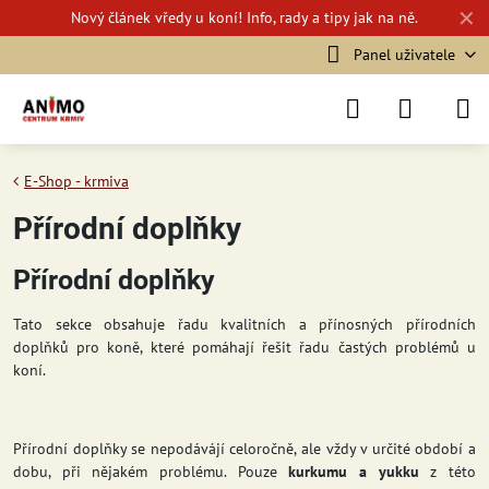
✕
Nový
článek vředy u koní!
Info, rady a tipy jak na ně.
Panel uživatele
E-Shop - krmiva
Přírodní doplňky
Přírodní doplňky
Tato sekce obsahuje řadu kvalitních a přínosných přírodních
doplňků pro koně, které pomáhají řešit řadu častých problémů u
koní.
Přírodní doplňky se nepodávájí celoročně, ale vždy v určité období a
dobu, při nějakém problému. Pouze
kurkumu a yukku
z této