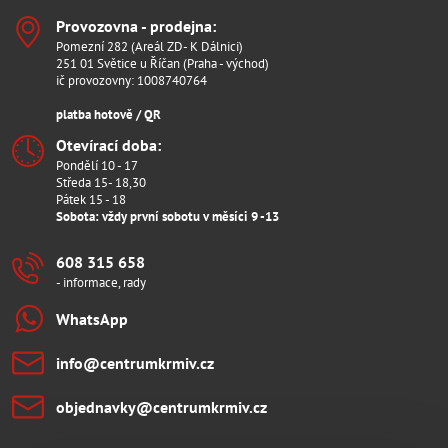
Provozovna - prodejna:
Pomezní 282 (Areál ZD- K Dálnici)
251 01 Světice u Říčan (Praha - východ)
ič provozovny: 1008740764
platba hotově / QR
Otevírací doba:
Pondělí 10 - 17
Středa 15- 18,30
Pátek 15 - 18
Sobota: vždy první sobotu v měsíci 9 -13
608 315 658
- informace, rady
WhatsApp
info​@centrumkrmiv​.cz
objednavky​@centrumkrmiv​.cz