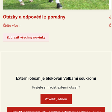
J
Otázky a odpovědi z poradny
Čt
Čtěte více
Zobrazit všechny novinky
Externí obsah je blokován Volbami soukromí
Přejete si načíst externí obsah?
Povolit jednou