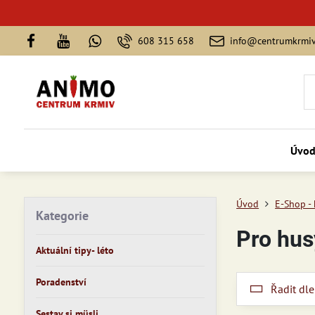
608 315 658
info@centrumkrmiv
Úvo
Úvod
E-Shop -
Kategorie
Pro hus
Aktuální tipy- léto
Poradenství
Řadit dle
Sestav si müsli