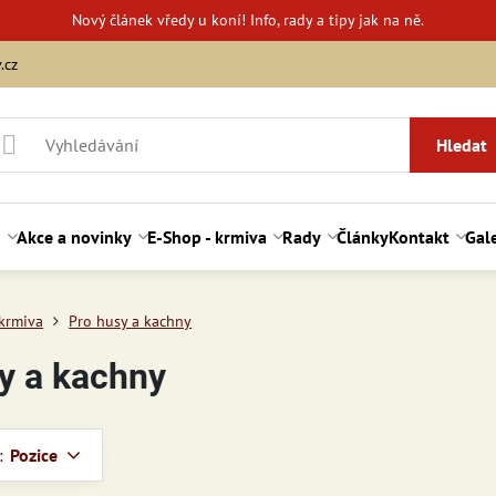
Nový
článek vředy u koní!
Info, rady a tipy jak na ně.
.cz
Hledat
d
Akce a novinky
E-Shop - krmiva
Rady
Články
Kontakt
Gale
 krmiva
Pro husy a kachny
y a kachny
:
Pozice