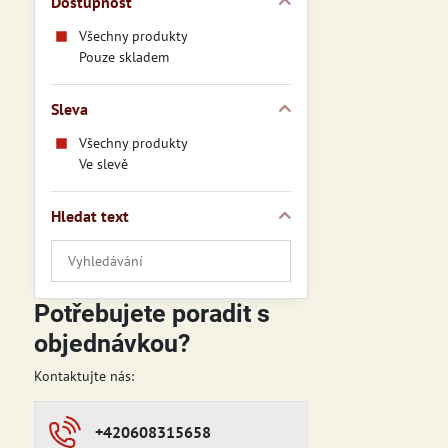
Dostupnost
Všechny produkty
Pouze skladem
Sleva
Všechny produkty
Ve slevě
Hledat text
Prohledat
výsledky
filtru
Potřebujete poradit s
fulltextem
objednávkou?
Kontaktujte nás:
+420608315658