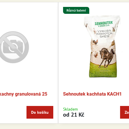
Různá balení
kachny granulovaná 25
Sehnoutek kachňata KACH1
Skladem
Do košíku
Zo
od 21 Kč