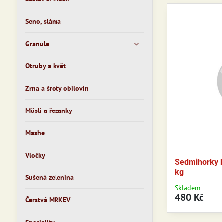
Seno, sláma
Granule
Otruby a květ
Zrna a šroty obilovin
Müsli a řezanky
Mashe
Vločky
Sedmihorky 
kg
Sušená zelenina
Skladem
480 Kč
Čerstvá MRKEV