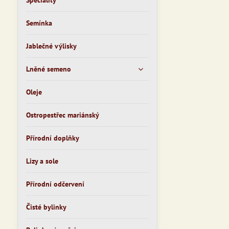
Speciality
Semínka
Jablečné výlisky
Lněné semeno
Oleje
Ostropestřec mariánský
Přírodní doplňky
Lizy a sole
Přírodní odčervení
Čisté bylinky