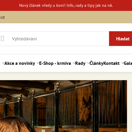
Nový
článek vředy u koní!
Info, rady a tipy jak na ně.
.cz
Hledat
d
Akce a novinky
E-Shop - krmiva
Rady
Články
Kontakt
Gale