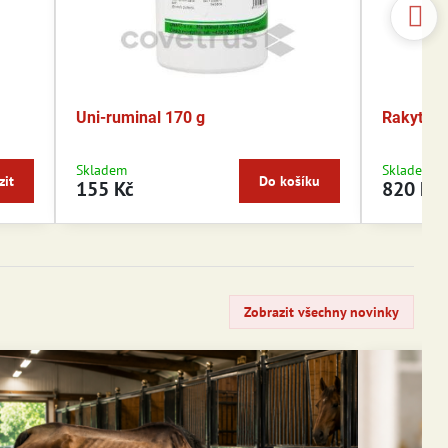
Uni-ruminal 170 g
Rakytníko
Skladem
Skladem
zit
Do košíku
155 Kč
820 Kč
Zobrazit všechny novinky