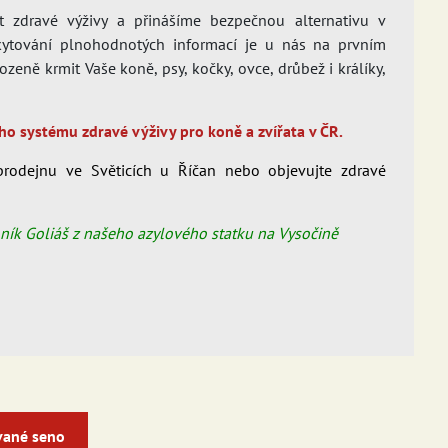
t zdravé výživy a přinášíme bezpečnou alternativu v
skytování plnohodnotých informací je u nás na prvním
rozeně krmit Vaše koně, psy, kočky, ovce, drůbež i králíky,
ho systému zdravé výživy pro koně a zvířata v ČR.
rodejnu ve Světicích u Říčan nebo objevujte zdravé
poník Goliáš z našeho azylového statku na Vysočině
vané seno