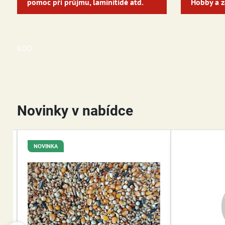
pomoc při průjmu, laminitidě atd.
Hobby a z
KOD
Novinky v nabídce
NOVINKA