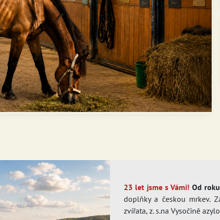
23 let jsme s Vámi!
Od rok
doplňky a českou mrkev. Z
zvířata, z. s.na Vysočině azy