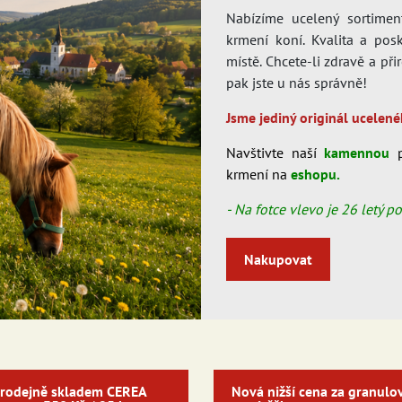
Nabízíme ucelený sortimen
krmení koní. Kvalita a po
místě. Chcete-li zdravě a při
pak jste u nás správně!
Jsme jediný originál ucelené
Navštivte naší
kamennou
p
krmení na
eshopu.
- Na fotce vlevo je 26 letý 
Nakupovat
prodejně skladem CEREA
Nová nižší cena za granulo