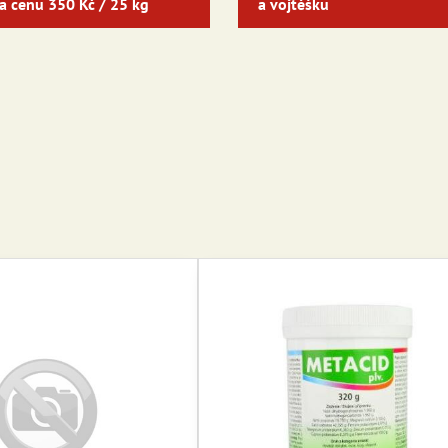
a cenu 350 Kč / 25 kg
a vojtěšku