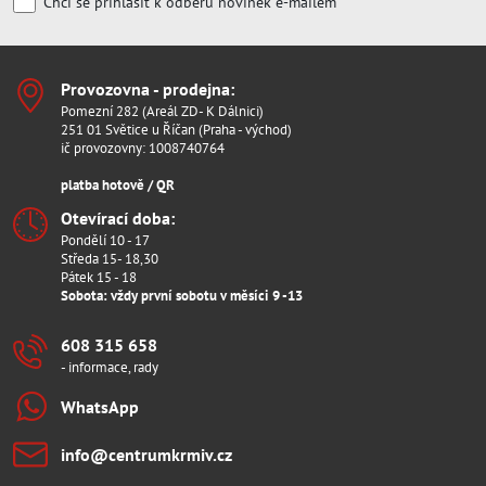
Chci se přihlásit k odběru novinek e-mailem
Provozovna - prodejna:
Pomezní 282 (Areál ZD- K Dálnici)
251 01 Světice u Říčan (Praha - východ)
ič provozovny: 1008740764
platba hotově / QR
Otevírací doba:
Pondělí 10 - 17
Středa 15- 18,30
Pátek 15 - 18
Sobota: vždy první sobotu v měsíci 9 -13
608 315 658
- informace, rady
WhatsApp
info​@centrumkrmiv​.cz