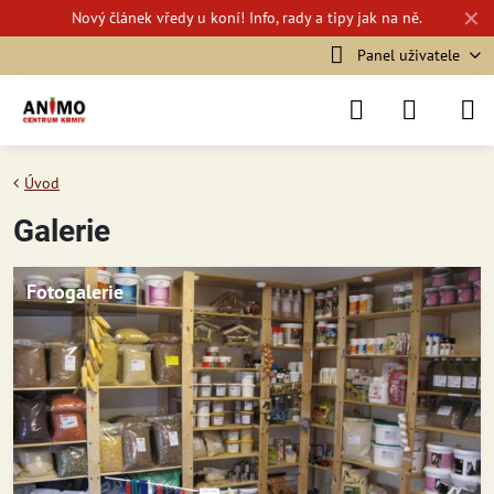
✕
Nový
článek vředy u koní!
Info, rady a tipy jak na ně.
Panel uživatele
Úvod
Galerie
Fotogalerie