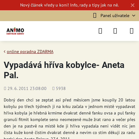
✕
Nový
článek vředy u koní!
Info, rady a tipy jak na ně.
Panel uživatele
online poradna ZDARMA
Vypadává hříva kobylce- Aneta
Pal.
Přidáno
Počet
29. 6. 2011 23:08:00
5938
shlédnutí
Dobrý den chci se zeptat asi před měsícem jsme koupily 20 letou
kobylu po třech týdnech ji na krku začala v jednom místě vypadavat
hříva kobyla je hřebná krmíme dvakrat denně fanku ovsa a pul fanky
granulí fitmit komplete seno neomezeně muže žrat rano a večer přes
den je na pastvě na místě kde ji hříva vypadala neni vidět nic jen
čista kuže koně čistím dvakrat denně a nevim co stím děkuji za radu