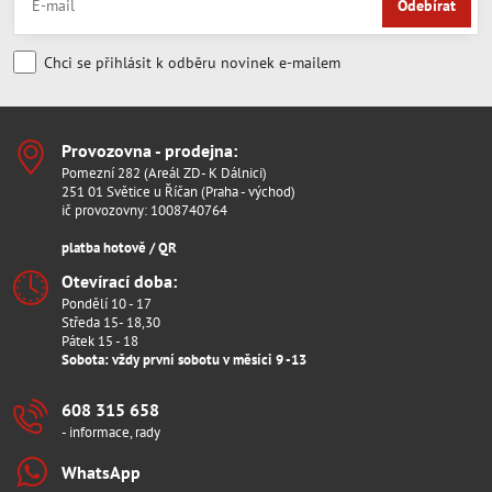
Odebírat
Chci se přihlásit k odběru novinek e-mailem
Provozovna - prodejna:
Pomezní 282 (Areál ZD- K Dálnici)
251 01 Světice u Říčan (Praha - východ)
ič provozovny: 1008740764
platba hotově / QR
Otevírací doba:
Pondělí 10 - 17
Středa 15- 18,30
Pátek 15 - 18
Sobota: vždy první sobotu v měsíci 9 -13
608 315 658
- informace, rady
WhatsApp