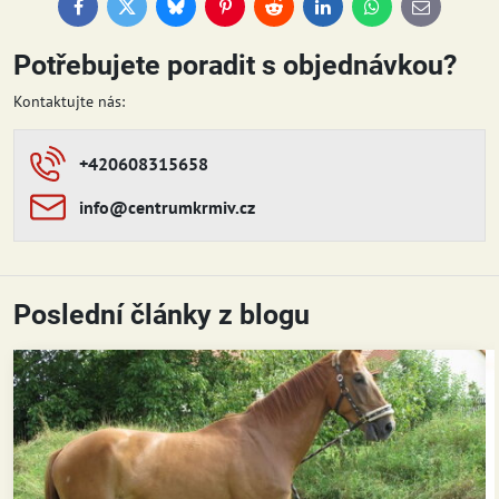
Facebook
Twitter
Bluesky
Pinterest
Reddit
LinkedIn
WhatsApp
E-
mail
Potřebujete poradit s objednávkou?
Kontaktujte nás:
+420608315658
info​​@centrumkrmiv​​.cz
Poslední články z blogu