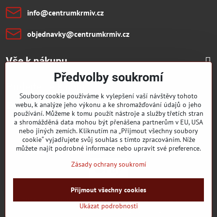
info​@centrumkrmiv​.cz
objednavky​@centrumkrmiv​.cz
Vše k nákupu
Předvolby soukromí
Přidejte se k nám:
Soubory cookie používáme k vylepšení vaší návštěvy tohoto
webu, k analýze jeho výkonu a ke shromažďování údajů o jeho
Facebook
Youtube
používání. Můžeme k tomu použít nástroje a služby třetích stran
a shromážděná data mohou být přenášena partnerům v EU, USA
nebo jiných zemích. Kliknutím na „Přijmout všechny soubory
cookie“ vyjadřujete svůj souhlas s tímto zpracováním. Níže
můžete najít podrobné informace nebo upravit své preference.
Zásady ochrany soukromí
Přijmout všechny cookies
©
2026
Copyright
Předvolby soukromí
Zásady ochrany soukromí
Ukázat podrobnosti
Vytvořeno systémem:
ByznysWeb.cz