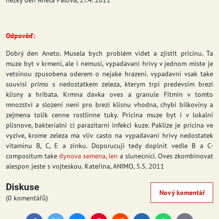
hezký den Aneta Palova, 27.4. 2011
Odpověď:
Dobrý den Aneto. Musela bych problém videt a zjistit pricinu. Ta
muze byt v krmeni, ale i nemusi, vypadavani hrivy v jednom miste je
vetsinou zpusobena oderem o nejake hrazeni. vypadavni vsak take
souvisi primo s nedostatkem zeleza, kterym trpi predevsim brezi
klisny a hribata. Krmna davka oves a granule Fitmin v tomto
mnozstvi a slozeni neni pro brezi klisnu vhodna, chybi bilkoviny a
zejmena tolik cenne rostlinne tuky. Pricina muze byt i v lokalni
plisnove, bakterialni ci parazitarni infekci kuze. Paklize je pricina ve
vyzive, krome zeleza ma vliv casto na vypadavani hrivy nedostatek
vitaminu B, C, E a zinku. Doporucuji tedy doplnit vedle B a C-
compositum take
dynova semena
,
len
a slunecnici. Oves zkombinovat
alespon jeste s vojteskou. Kateřina, ANIMO, 5.5. 2011
Diskuse
Nový komentář
(0 komentářů)