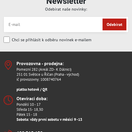
Newsletter
Odebírat naše novinky:
Odebírat
Chci se přihlásit k odběru novinek e-mailem
Provozovna - prodejna:
Pomezní 282 (Areál ZD- K Dálnici)
251 01 Světice u Říčan (Praha - východ)
ič provozovny: 1008740764
platba hotově / QR
Otevírací doba:
Pondělí 10 - 17
Středa 15- 18,30
Pátek 15 - 18
Sobota: vždy první sobotu v měsíci 9 -13