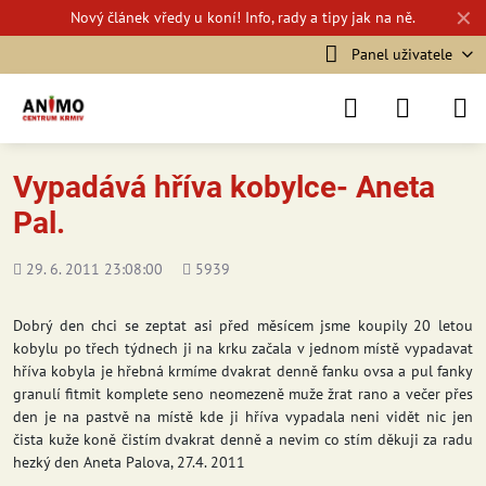
✕
Nový
článek vředy u koní!
Info, rady a tipy jak na ně.
Panel uživatele
Vypadává hříva kobylce- Aneta
Pal.
Přidáno
Počet
29. 6. 2011 23:08:00
5939
shlédnutí
Dobrý den chci se zeptat asi před měsícem jsme koupily 20 letou
kobylu po třech týdnech ji na krku začala v jednom místě vypadavat
hříva kobyla je hřebná krmíme dvakrat denně fanku ovsa a pul fanky
granulí fitmit komplete seno neomezeně muže žrat rano a večer přes
den je na pastvě na místě kde ji hříva vypadala neni vidět nic jen
čista kuže koně čistím dvakrat denně a nevim co stím děkuji za radu
hezký den Aneta Palova, 27.4. 2011