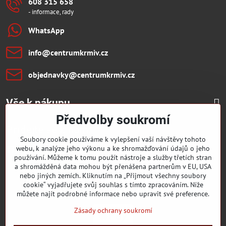
608 315 658
- informace, rady
WhatsApp
info​@centrumkrmiv​.cz
objednavky​@centrumkrmiv​.cz
Vše k nákupu
Předvolby soukromí
Přidejte se k nám:
Soubory cookie používáme k vylepšení vaší návštěvy tohoto
webu, k analýze jeho výkonu a ke shromažďování údajů o jeho
Facebook
Youtube
používání. Můžeme k tomu použít nástroje a služby třetích stran
a shromážděná data mohou být přenášena partnerům v EU, USA
nebo jiných zemích. Kliknutím na „Přijmout všechny soubory
cookie“ vyjadřujete svůj souhlas s tímto zpracováním. Níže
můžete najít podrobné informace nebo upravit své preference.
Zásady ochrany soukromí