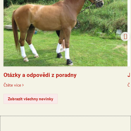
J
Otázky a odpovědi z poradny
Čt
Čtěte více
Zobrazit všechny novinky