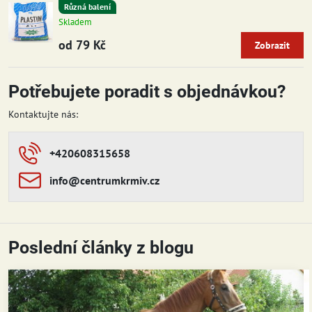
Různá balení
Skladem
od 79 Kč
Zobrazit
Potřebujete poradit s objednávkou?
Kontaktujte nás:
+420608315658
info​​@centrumkrmiv​​.cz
Poslední články z blogu