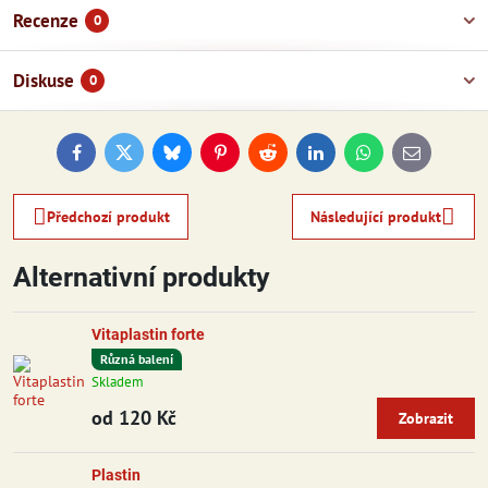
Recenze
0
Diskuse
0
Facebook
Twitter
Bluesky
Pinterest
Reddit
LinkedIn
WhatsApp
E-
mail
Předchozí produkt
Následující produkt
Alternativní produkty
Vitaplastin forte
Různá balení
Skladem
od 120 Kč
Zobrazit
Plastin