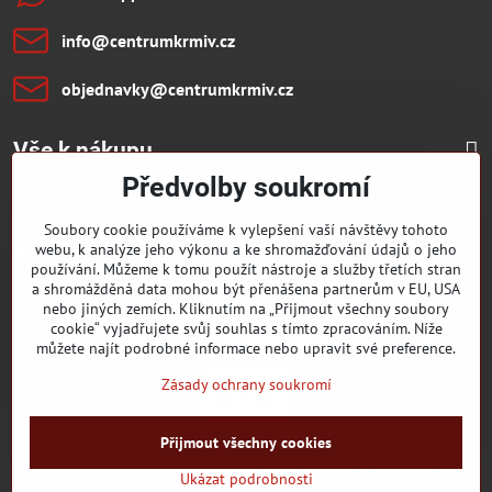
info​@centrumkrmiv​.cz
objednavky​@centrumkrmiv​.cz
Vše k nákupu
Předvolby soukromí
Přidejte se k nám:
Soubory cookie používáme k vylepšení vaší návštěvy tohoto
webu, k analýze jeho výkonu a ke shromažďování údajů o jeho
Facebook
Youtube
používání. Můžeme k tomu použít nástroje a služby třetích stran
a shromážděná data mohou být přenášena partnerům v EU, USA
nebo jiných zemích. Kliknutím na „Přijmout všechny soubory
cookie“ vyjadřujete svůj souhlas s tímto zpracováním. Níže
můžete najít podrobné informace nebo upravit své preference.
Zásady ochrany soukromí
Přijmout všechny cookies
©
2026
Copyright
Předvolby soukromí
Zásady ochrany soukromí
Ukázat podrobnosti
Vytvořeno systémem:
ByznysWeb.cz