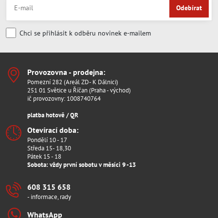
Odebírat
Chci se přihlásit k odběru novinek e-mailem
Provozovna - prodejna:
Pomezní 282 (Areál ZD- K Dálnici)
251 01 Světice u Říčan (Praha - východ)
ič provozovny: 1008740764
platba hotově / QR
Otevírací doba:
Pondělí 10 - 17
Středa 15- 18,30
Pátek 15 - 18
Sobota: vždy první sobotu v měsíci 9 -13
608 315 658
- informace, rady
WhatsApp