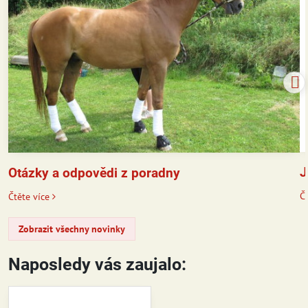
J
Otázky a odpovědi z poradny
Čt
Čtěte více
Zobrazit všechny novinky
Naposledy vás zaujalo: