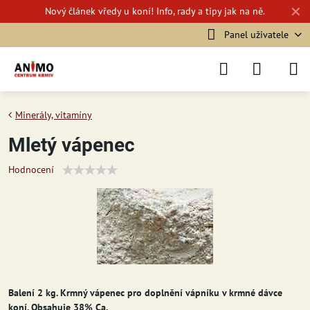
✕
Nový
článek vředy u koní!
Info, rady a tipy jak na ně.
Panel uživatele
Minerály, vitamíny
Mletý vápenec
Hodnocení
Balení 2 kg. Krmný vápenec pro doplnění vápníku v krmné dávce
koní. Obsahuje 38% Ca.