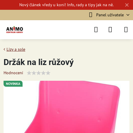
✕
Nový
článek vředy u koní!
Info, rady a tipy jak na ně.
Panel uživatele
Lizy a sole
Držák na liz růžový
Hodnocení
NOVINKA