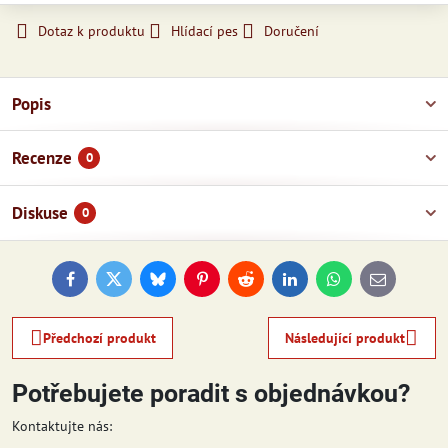
Dotaz k produktu
Hlídací pes
Doručení
Popis
Recenze
0
Diskuse
0
Facebook
Twitter
Bluesky
Pinterest
Reddit
LinkedIn
WhatsApp
E-
mail
Předchozí produkt
Následující produkt
Potřebujete poradit s objednávkou?
Kontaktujte nás: