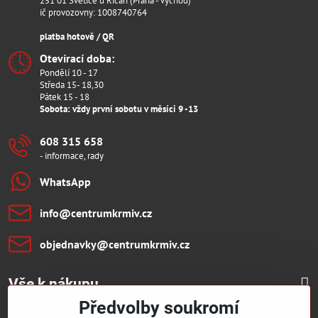
251 01 Světice u Říčan (Praha - východ)
ič provozovny: 1008740764
platba hotově / QR
Otevírací doba:
Pondělí 10 - 17
Středa 15- 18,30
Pátek 15 - 18
Sobota: vždy první sobotu v měsíci 9 -13
608 315 658
- informace, rady
WhatsApp
info​@centrumkrmiv​.cz
objednavky​@centrumkrmiv​.cz
Vše k nákupu
Předvolby soukromí