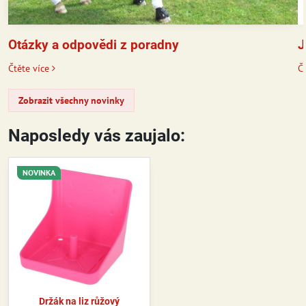
J
Otázky a odpovědi z poradny
Čt
Čtěte více
Zobrazit všechny novinky
Naposledy vás zaujalo:
NOVINKA
Držák na liz růžový