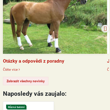
J
Otázky a odpovědi z poradny
Čt
Čtěte více
Zobrazit všechny novinky
Naposledy vás zaujalo:
Různá balení