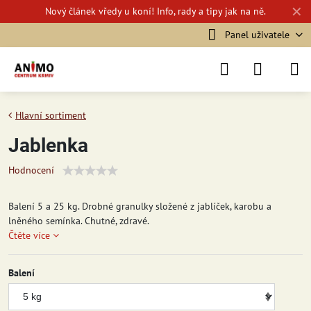
✕
Nový
článek vředy u koní!
Info, rady a tipy jak na ně.
Panel uživatele
Hlavní sortiment
Jablenka
Hodnocení
Balení 5 a 25 kg. Drobné granulky složené z jablíček, karobu a
lněného semínka. Chutné, zdravé.
Čtěte více
Balení