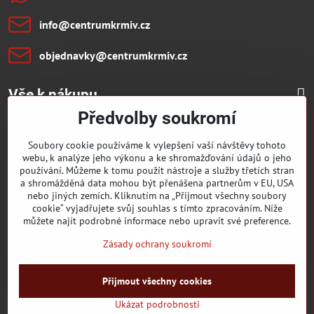
info​@centrumkrmiv​.cz
objednavky​@centrumkrmiv​.cz
Vše k nákupu
Předvolby soukromí
Přidejte se k nám:
Soubory cookie používáme k vylepšení vaší návštěvy tohoto
webu, k analýze jeho výkonu a ke shromažďování údajů o jeho
Facebook
Youtube
používání. Můžeme k tomu použít nástroje a služby třetích stran
a shromážděná data mohou být přenášena partnerům v EU, USA
nebo jiných zemích. Kliknutím na „Přijmout všechny soubory
cookie“ vyjadřujete svůj souhlas s tímto zpracováním. Níže
můžete najít podrobné informace nebo upravit své preference.
Zásady ochrany soukromí
Přijmout všechny cookies
©
2026
Copyright
Předvolby soukromí
Zásady ochrany soukromí
Ukázat podrobnosti
Vytvořeno systémem:
ByznysWeb.cz