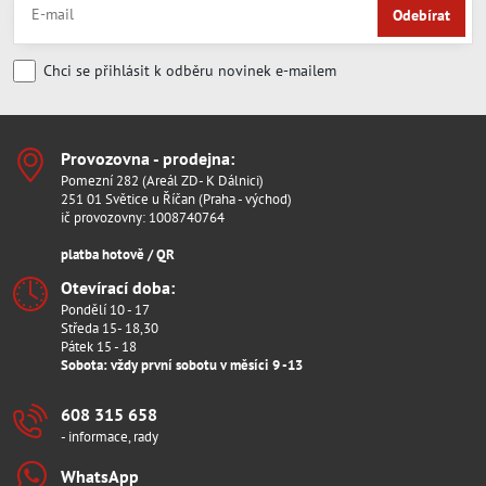
Odebírat
Chci se přihlásit k odběru novinek e-mailem
Provozovna - prodejna:
Pomezní 282 (Areál ZD- K Dálnici)
251 01 Světice u Říčan (Praha - východ)
ič provozovny: 1008740764
platba hotově / QR
Otevírací doba:
Pondělí 10 - 17
Středa 15- 18,30
Pátek 15 - 18
Sobota: vždy první sobotu v měsíci 9 -13
608 315 658
- informace, rady
WhatsApp