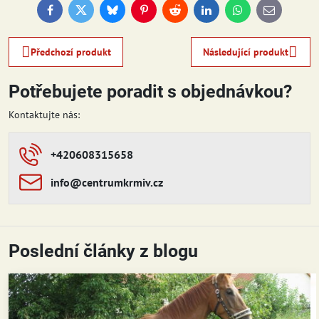
Facebook
Twitter
Bluesky
Pinterest
Reddit
LinkedIn
WhatsApp
E-
mail
Předchozí produkt
Následující produkt
Potřebujete poradit s objednávkou?
Kontaktujte nás:
+420608315658
info​​@centrumkrmiv​​.cz
Poslední články z blogu