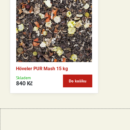
Höveler PUR Mash 15 kg
Skladem
Do košíku
840 Kč