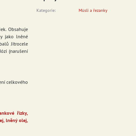
Kategorie:
Müsli a řezanky
dek. Obsahuje
ky jako lněné
alů Jitrocele
dózi (narušení
ení celkového
ankové řízky,
, lněný olej,