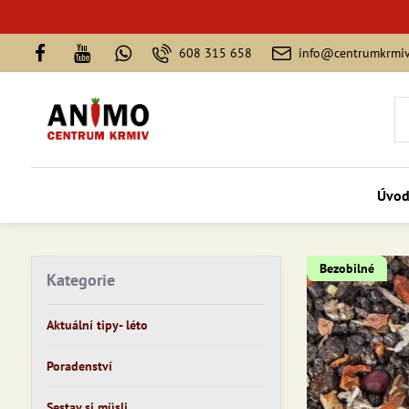
608 315 658
info@centrumkrmiv
Úvo
Bezobilné
Kategorie
Aktuální tipy- léto
Poradenství
Sestav si müsli