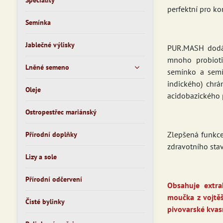
Speciality
perfektní pro ko
Semínka
Jablečné výlisky
PUR.MASH dodáv
mnoho probiotik
Lněné semeno
semínko a semín
indického) chrá
Oleje
acidobazického p
Ostropestřec mariánský
Zlepšená funkce
Přírodní doplňky
zdravotního sta
Lizy a sole
Přírodní odčervení
Obsahuje extra
moučka z vojtěš
Čisté bylinky
pivovarské kvas