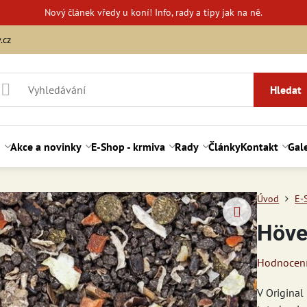
Nový
článek vředy u koní!
Info, rady a tipy jak na ně.
.cz
Hledat
d
Akce a novinky
E-Shop - krmiva
Rady
Články
Kontakt
Gale
Úvod
E-
Höve
Hodnocen
V Original