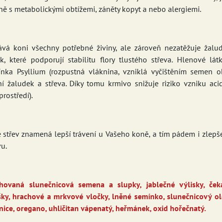
ně s metabolickými obtížemi, záněty kopyt a nebo alergiemi.
á koni všechny potřebné živiny, ale zároveň nezatěžuje žalu
, které podporují stabilitu flory tlustého střeva. Hlenové lát
ka Psyllium (rozpustná vláknina, vzniklá vyčištěním semen ob
ní žaludek a střeva. Díky tomu krmivo snižuje riziko vzniku aci
rostředí).
 střev znamená lepší trávení u Vašeho koně, a tím pádem i zlepš
vu.
hovaná slunečnicová semena a slupky, jablečné výlisky, ček
ky, hrachové a mrkvové vločky, lněné semínko, slunečnicový olej
nice, oregano, uhličitan vápenatý, heřmánek, oxid hořečnatý.