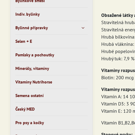
Bylinkové směsi
Indiv. bylinky
Obsažené látky a
Stravitelná hrub
Bylinné přípravky
Stravitelná ener
Hrubá bílkovina
Selen + E
Hrubá vláknina:
Hrubé popelovin
Pamlsky a pochoutky
Hrubý tuk: 7,9 %
Minerály, vitamíny
Vitaminy rozpus
Biotin: 200 mcg
Vitamíny Nutrihorse
Vitaminy rozpus
Semena ostatní
Vitamin A: 14 100
Vitamin D3: 3 90
Český MED
Vitamin E: 120 
Vitamin B1,B2,B
Pro psy a kočky
Stopové prvky: