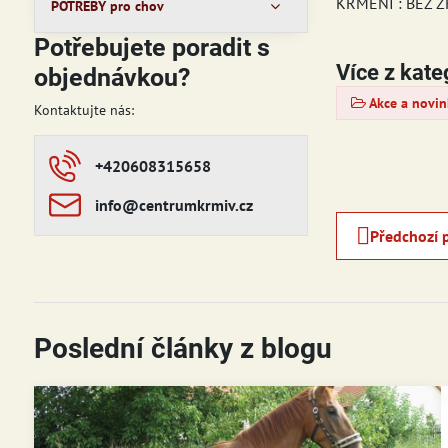
KRMENÍ : BEZ 
POTŘEBY pro chov
Potřebujete poradit s
Více z kate
objednávkou?
Akce a novin
Kontaktujte nás:
+420608315658
info​​@centrumkrmiv​​.cz
Předchozí 
Poslední články z blogu