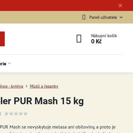
✕
Panel uživatele
Nákupní košík
0 Kč
rie
Shop - krmiva
Müsli a řezanky
ler PUR Mash 15 kg
í
 PUR Mash se nevyskytuje melasa ani obiloviny, a proto je