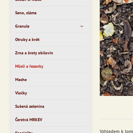
Seno, sláma
Granule
Otruby a květ
Zrna a šroty obilovin
Müsli a řezanky
Mashe
Vločky
Sušená zelenina
Čerstvá MRKEV
Vzhledem k tomu