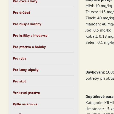
Pro ovce a kozy
Měď: 10 mg/kg
Železo: 115 mg
Pro drůbež
Zinek: 40 mg/k
Mangan: 40 mg
Pro husy a kachny
Jód: 0,5 mg/kg
Pro králíky a hlodavce
Kobalt: 0,18 mg
Selen: 0,1 mg/k
Pro ptactvo a holuby
Pro ryby
Pro lamy, alpaky
Dávkování:
100g
potřeby, při obt
Pro skot
Venkovní ptactvo
Doplňkové para
Kategorie: KR
Pytle na krmiva
Hmotnost: 15 k