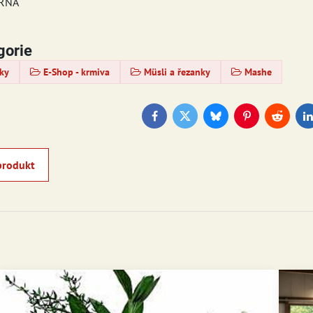
ZRNA
gorie
ky
E-Shop - krmiva
Müsli a řezanky
Mashe
Facebook
Twitter
Bluesky
Pinterest
Reddit
L
produkt