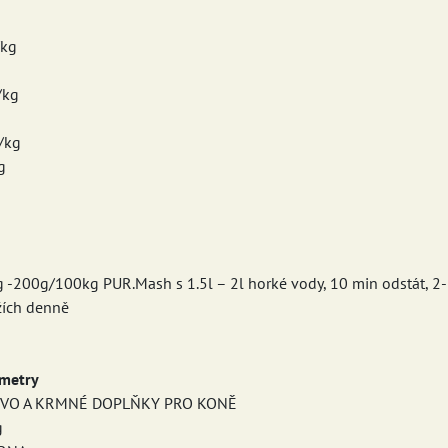
/kg
g
/kg
/kg
g
 -200g/100kg PUR.Mash s 1.5l – 2l horké vody, 10 min odstát, 2-
ížích denně
metry
MIVO A KRMNÉ DOPLŇKY PRO KONĚ
g