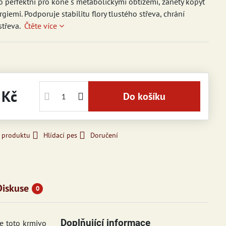
o perfektní pro koně s metabolickými obtížemi, záněty kopyt
giemi. Podporuje stabilitu flory tlustého střeva, chrání
střeva.
Čtěte více
 Kč
Do košíku
k produktu
Hlídací pes
Doručení
Diskuse
0
Doplňující informace
e toto krmivo