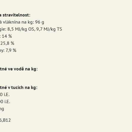
 stravitelnost:
á vláknina na kg: 96 g
gie: 8,5 MJ/kg OS, 9,7 MJ/kg TS
: 14 %
 25,8 %
y: 7,9 %
tné ve vodě na kg:
tné v tucích na kg:
 i.E.
0 i.E.
mg
6,B12