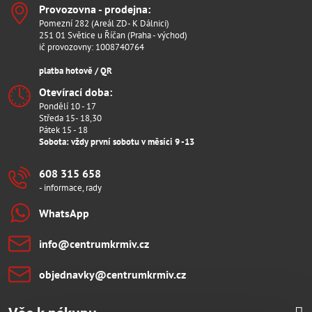
Provozovna - prodejna:
Pomezní 282 (Areál ZD- K Dálnici)
251 01 Světice u Říčan (Praha - východ)
ič provozovny: 1008740764
platba hotově / QR
Otevírací doba:
Pondělí 10 - 17
Středa 15- 18,30
Pátek 15 - 18
Sobota: vždy první sobotu v měsíci 9 -13
608 315 658
- informace, rady
WhatsApp
info​@centrumkrmiv​.cz
objednavky​@centrumkrmiv​.cz