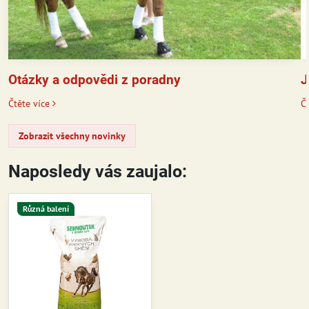
J
Otázky a odpovědi z poradny
Čt
Čtěte více
Zobrazit všechny novinky
Naposledy vás zaujalo:
Různá balení