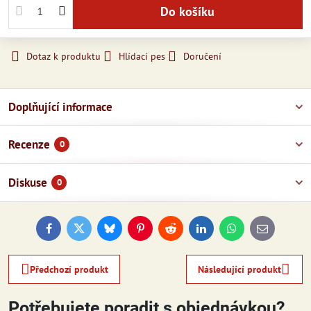
Do košíku
Dotaz k produktu
Hlídací pes
Doručení
Doplňující informace
Recenze
0
Diskuse
0
Facebook
Twitter
Bluesky
Pinterest
Reddit
LinkedIn
WhatsApp
E-
mail
Předchozí produkt
Následující produkt
Potřebujete poradit s objednávkou?