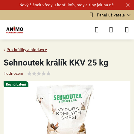
✕
Nový
článek vředy u koní!
Info, rady a tipy jak na ně.
Panel uživatele
Pro králíky a hlodavce
Sehnoutek králík KKV 25 kg
Hodnocení
Různá balení