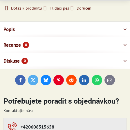
Dotaz k produktu
Hlídací pes
Doručení
Popis
Recenze
0
Diskuse
0
Facebook
Twitter
Bluesky
Pinterest
Reddit
LinkedIn
WhatsApp
E-
mail
Potřebujete poradit s objednávkou?
Kontaktujte nás:
+420608315658