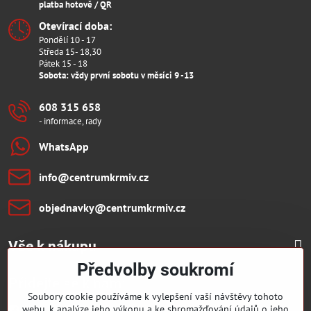
platba hotově / QR
Otevírací doba:
Pondělí 10 - 17
Středa 15- 18,30
Pátek 15 - 18
Sobota: vždy první sobotu v měsíci 9 -13
608 315 658
- informace, rady
WhatsApp
info​@centrumkrmiv​.cz
objednavky​@centrumkrmiv​.cz
Vše k nákupu
Předvolby soukromí
Přidejte se k nám:
Soubory cookie používáme k vylepšení vaší návštěvy tohoto
webu, k analýze jeho výkonu a ke shromažďování údajů o jeho
Facebook
Youtube