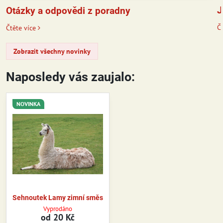
J
Otázky a odpovědi z poradny
Čt
Čtěte více
Zobrazit všechny novinky
Naposledy vás zaujalo:
NOVINKA
Sehnoutek Lamy zimní směs
Vyprodáno
od 20 Kč