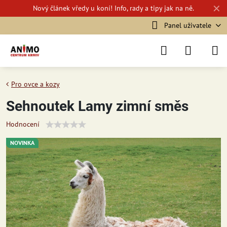
✕
Nový
článek vředy u koní!
Info, rady a tipy jak na ně.
Panel uživatele
Pro ovce a kozy
Sehnoutek Lamy zimní směs
Hodnocení
NOVINKA