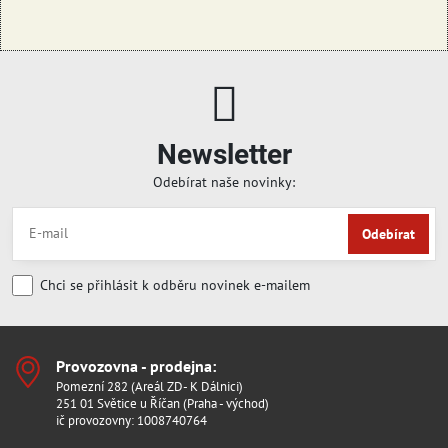
Newsletter
Odebírat naše novinky:
Odebírat
Chci se přihlásit k odběru novinek e-mailem
Provozovna - prodejna:
Pomezní 282 (Areál ZD- K Dálnici)
251 01 Světice u Říčan (Praha - východ)
ič provozovny: 1008740764