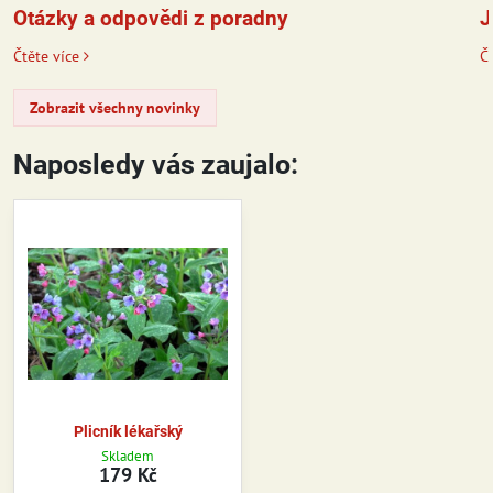
J
Otázky a odpovědi z poradny
Čt
Čtěte více
Zobrazit všechny novinky
Naposledy vás zaujalo:
Plicník lékařský
Skladem
179 Kč