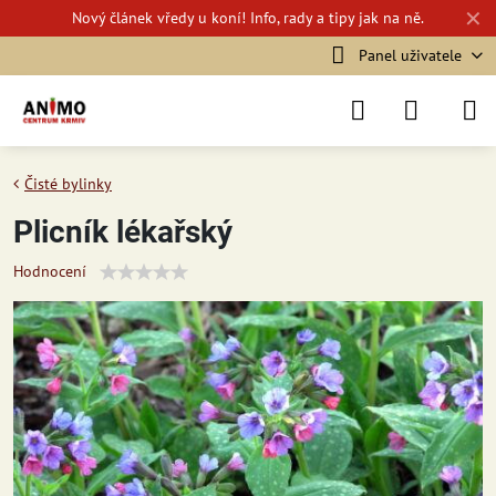
✕
Nový
článek vředy u koní!
Info, rady a tipy jak na ně.
Panel uživatele
Čisté bylinky
Plicník lékařský
Hodnocení