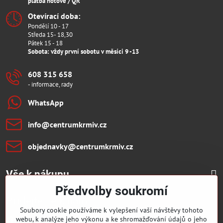
platba hotově / QR
Otevírací doba:
Pondělí 10 - 17
Středa 15- 18,30
Pátek 15 - 18
Sobota: vždy první sobotu v měsíci 9 -13
608 315 658
- informace, rady
WhatsApp
info​@centrumkrmiv​.cz
objednavky​@centrumkrmiv​.cz
Vše k nákupu
Předvolby soukromí
Přidejte se k nám:
Soubory cookie používáme k vylepšení vaší návštěvy tohoto
webu, k analýze jeho výkonu a ke shromažďování údajů o jeho
Facebook
Youtube