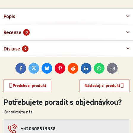
Popis
Recenze
0
Diskuse
0
Facebook
Twitter
Bluesky
Pinterest
Reddit
LinkedIn
WhatsApp
E-
mail
Předchozí produkt
Následující produkt
Potřebujete poradit s objednávkou?
Kontaktujte nás:
+420608315658