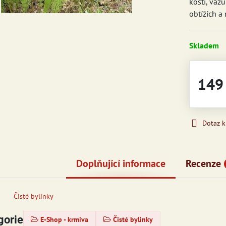
kostí, vazů
obtížích a
Skladem
149
Dotaz 
Doplňující informace
Recenze
Čisté bylinky
gorie
E-Shop - krmiva
Čisté bylinky