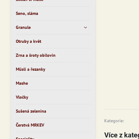
Seno, sláma
Granule
Otruby a květ
Zrna a šroty obilovin
Müsli a řezanky
Mashe
Vločky
Sušená zelenina
Kategorie:
Čerstvá MRKEV
Více z kate