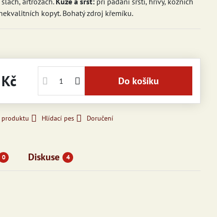
 šlach, artrózách.
Kůže a srst:
při padání srsti, hřívy, kožních
 nekvalitních kopyt. Bohatý zdroj křemíku.
 Kč
Do košíku
k produktu
Hlídací pes
Doručení
Diskuse
0
4