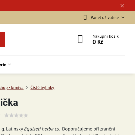
✕
Panel uživatele
Nákupní košík
0 Kč
rie
Shop - krmiva
Čisté bylinky
lička
í
 g. Latinsky
Equiseti herba cs.
Doporučujeme při zranění