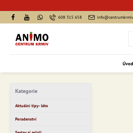
608 315 658
info@centrumkrmiv
Úvo
Kategorie
Aktuální tipy- léto
Poradenství
Sestav si müsli