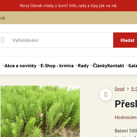
Nový
článek vředy u koní!
Info, rady a tipy jak na ně.
.cz
Hledat
d
Akce a novinky
E-Shop - krmiva
Rady
Články
Kontakt
Gale
Úvod
E-
Přes
Hodnocen
Balení 500