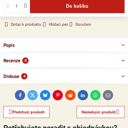
Do košíku
Dotaz k produktu
Hlídací pes
Doručení
Popis
Recenze
0
Diskuse
4
Facebook
Twitter
Bluesky
Pinterest
Reddit
LinkedIn
WhatsApp
E-
mail
Předchozí produkt
Následující produkt
Potřebujete poradit s objednávkou?