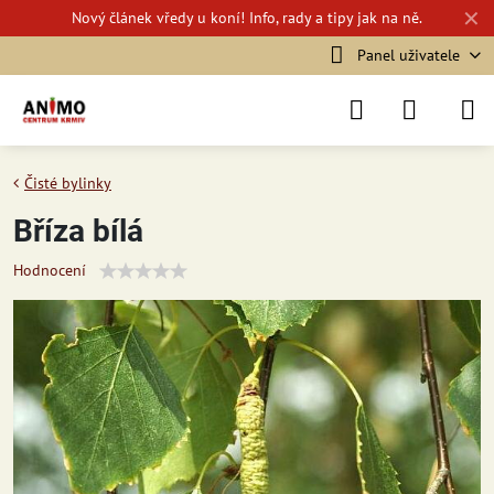
✕
Nový
článek vředy u koní!
Info, rady a tipy jak na ně.
Panel uživatele
Čisté bylinky
Bříza bílá
Hodnocení