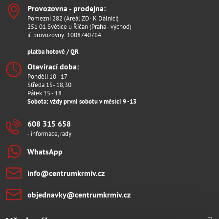
Provozovna - prodejna:
Pomezní 282 (Areál ZD- K Dálnici)
251 01 Světice u Říčan (Praha - východ)
ič provozovny: 1008740764
platba hotově / QR
Otevírací doba:
Pondělí 10 - 17
Středa 15- 18,30
Pátek 15 - 18
Sobota: vždy první sobotu v měsíci 9 -13
608 315 658
- informace, rady
WhatsApp
info​@centrumkrmiv​.cz
objednavky​@centrumkrmiv​.cz