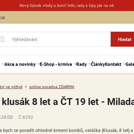
Nový
článek vředy u koní!
Info, rady a tipy jak na ně.
.cz
Hledat
d
Akce a novinky
E-Shop - krmiva
Rady
Články
Kontakt
Gale
ví ve výživě
online poradna ZDARMA
klusák 8 let a ČT 19 let - Milad
Počet
:28:00
6592
shlédnutí
a bych se poradit ohledně krmení koníků, valáška (Klusák, 8 let) a k