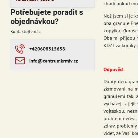
chodí pokud mož
Potřebujete poradit s
Než jsem si je 
objednávkou?
oba granule Ene
kopýtka. Zkouše
Kontaktujte nás:
Oba mi přijdou h
KD? I za koníky d
+420608315658
info​​@centrumkrmiv​​.cz
Odpověď:
Dobrý den. gra
zkrmovani na m
granulemi tak, 
vychazeji z jej
vojteskou, nezn
problem neresi, 
zdrav. problemy.
videt, ze Vasi k