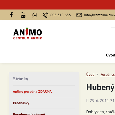
608 315 658
info@centrumkrmiv
Úvo
Úvod
Poradnest
Stránky
Hubený 
online poradna ZDARMA
Přidáno
29. 6. 2011 21
Přednášky
Dobrý den, chtěl
Poradenství- obecně