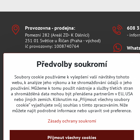
Provozovna - prodejna:
608 3
Pomezní 282 (Areál ZD- K Dálnici)
- infor
251 01 Světice u Říčan (Praha - východ)
ič provozovny: 1008740764
What
platba hotově / QR
info​
Předvolby soukromí
Otevírací doba:
Pondělí 10 - 17
Soubory cookie používáme k vylepšení vaší návštěvy tohoto
objed
Středa 15- 18,30
webu, k analýze jeho výkonu a ke shromažďování údajů o jeho
Pátek 15 - 18
používání. Můžeme k tomu použít nástroje a služby třetích stran
Sobota: vždy první sobotu v měsíci 9 -13
a shromážděná data mohou být přenášena partnerům v EU, USA
nebo jiných zemích. Kliknutím na „Přijmout všechny soubory
cookie“ vyjadřujete svůj souhlas s tímto zpracováním. Níže
můžete najít podrobné informace nebo upravit své preference.
Zásady ochrany soukromí
Přijmout všechny cookies