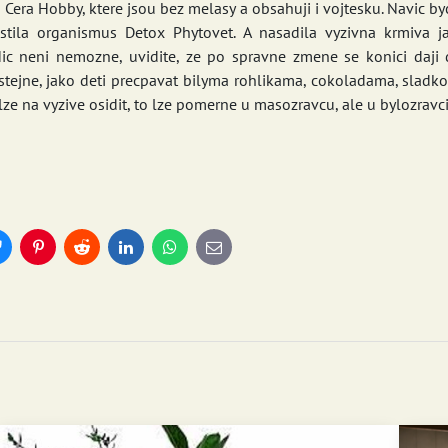
 Cera Hobby, ktere jsou bez melasy a obsahuji i vojtesku. Navic by
istila organismus Detox Phytovet. A nasadila vyzivna krmiva 
Nic neni nemozne, uvidite, ze po spravne zmene se konici daji 
stejne, jako deti precpavat bilyma rohlikama, cokoladama, sladkos
ze na vyzive osidit, to lze pomerne u masozravcu, ale u bylozravci
Bluesky
Pinterest
Reddit
LinkedIn
WhatsApp
E-
mail