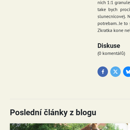
nich 1:1 granule
take bych proc
slunecnicove). 
potrebam. Je to 
Zkratka kone nel
Diskuse
(0 komentářů)
Facebook
Twitter
Poslední články z blogu