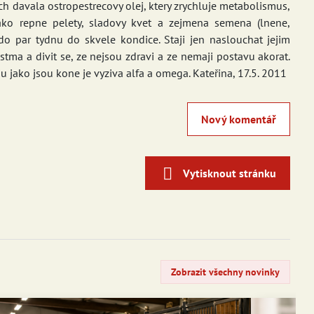
ch davala ostropestrecovy olej, ktery zrychluje metabolismus,
jako repne pelety, sladovy kvet a zejmena semena (lnene,
do par tydnu do skvele kondice. Staji jen naslouchat jejim
tma a divit se, ze nejsou zdravi a ze nemaji postavu akorat.
u jako jsou kone je vyziva alfa a omega. Kateřina, 17.5. 2011
Nový komentář
Vytisknout stránku
Zobrazit všechny novinky