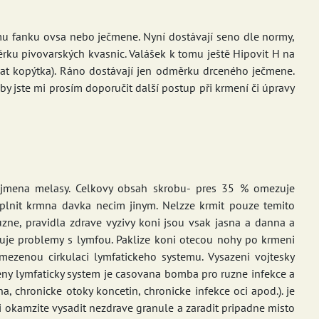
mu fanku ovsa nebo ječmene. Nyní dostávají seno dle normy,
ku pivovarských kvasnic. Valášek k tomu ještě Hipovit H na
ékat kopýtka). Ráno dostávají jen odměrku drceného ječmene.
 by jste mi prosím doporučit další postup při krmení či úpravy
zejmena melasy. Celkovy obsah skrobu- pres 35 % omezuje
lnit krmna davka necim jinym. Nelzze krmit pouze temito
uzne, pravidla zdrave vyzivy koni jsou vsak jasna a danna a
aluje problemy s lymfou. Paklize koni otecou nohy po krmeni
mezenou cirkulaci lymfatickeho systemu. Vysazeni vojtesky
zeny lymfaticky system je casovana bomba pro ruzne infekce a
, chronicke otoky koncetin, chronicke infekce oci apod.). je
i okamzite vysadit nezdrave granule a zaradit pripadne misto