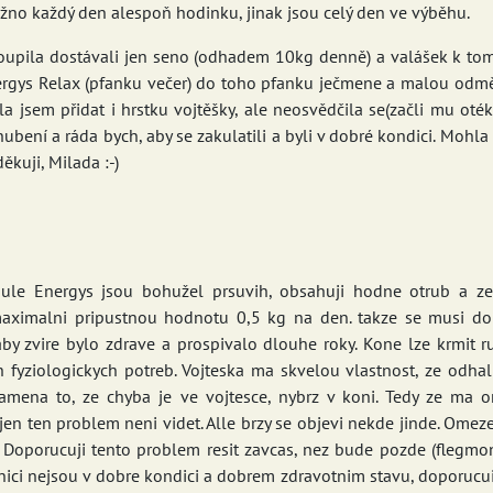
no každý den alespoň hodinku, jinak jsou celý den ve výběhu.
koupila dostávali jen seno (odhadem 10kg denně) a valášek k to
rgys Relax (pfanku večer) do toho pfanku ječmene a malou odměr
la jsem přidat i hrstku vojtěšky, ale neosvědčila se(začli mu ot
ubení a ráda bych, aby se zakulatili a byli v dobré kondici. Mohla
ěkuji, Milada :-)
nule Energys jsou bohužel prsuvih, obsahuji hodne otrub a 
aximalni pripustnou hodnotu 0,5 kg na den. takze se musi dop
aby zvire bylo zdrave a prospivalo dlouhe roky. Kone lze krmit r
ich fyziologickych potreb. Vojteska ma skvelou vlastnost, ze odh
amena to, ze chyba je ve vojtesce, nybrz v koni. Tedy ze ma o
jen ten problem neni videt. Alle brzy se objevi nekde jinde. Ome
 Doporucuji tento problem resit zavcas, nez bude pozde (flegmona
onici nejsou v dobre kondici a dobrem zdravotnim stavu, doporucu