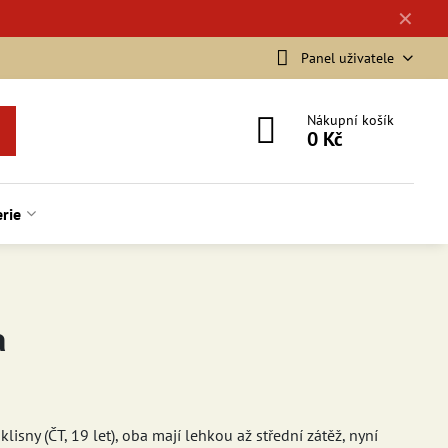
✕
Panel uživatele
Nákupní košík
0 Kč
rie
a
lisny (ČT, 19 let), oba mají lehkou až střední zátěž, nyní