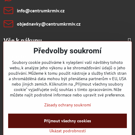
info​@centrumkrmiv​.cz
objednavky​@centrumkrmiv​.cz
Vše k nákupu
Předvolby soukromí
Přidejte se k nám:
Soubory cookie používáme k vylepšení vaší návštěvy tohoto
webu, k analýze jeho výkonu a ke shromažďování údajů o jeho
Facebook
Youtube
používání. Můžeme k tomu použít nástroje a služby třetích stran
a shromážděná data mohou být přenášena partnerům v EU, USA
nebo jiných zemích. Kliknutím na „Přijmout všechny soubory
cookie“ vyjadřujete svůj souhlas s tímto zpracováním. Níže
můžete najít podrobné informace nebo upravit své preference.
Zásady ochrany soukromí
Přijmout všechny cookies
©
2026
Copyright
Předvolby soukromí
Zásady ochrany soukromí
Ukázat podrobnosti
Vytvořeno systémem:
ByznysWeb.cz