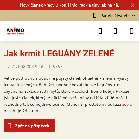
✕
Nový
článek vředy u koní!
Info, rady a tipy jak na ně.
Panel uživatele
Jak krmit LEGUÁNY ZELENÉ
Přidáno
Počet
2. 7. 2008 00:29:46
5758
shlédnutí
Velice podrobný a odborně pojatý článek ohledně krmení a výživy
leguánů zelených. Bohužel mnoho chovatelů své leguány krmí
chybně na základě řady mýtů, které v čechách hojně kolují. Pakliže
jste ještě článek, který je oficiálně zvěřejněný od léta 2006 nečetli,
rozhodně tak co nejdříve učiňtě! Článek si přečťěte na odkaze
zde
a
obsahuje 26 stran.
Zpět na příspěvek