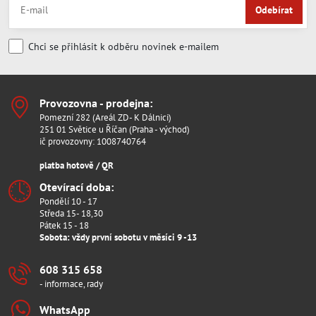
Odebírat
Chci se přihlásit k odběru novinek e-mailem
Provozovna - prodejna:
Pomezní 282 (Areál ZD- K Dálnici)
251 01 Světice u Říčan (Praha - východ)
ič provozovny: 1008740764
platba hotově / QR
Otevírací doba:
Pondělí 10 - 17
Středa 15- 18,30
Pátek 15 - 18
Sobota: vždy první sobotu v měsíci 9 -13
608 315 658
- informace, rady
WhatsApp