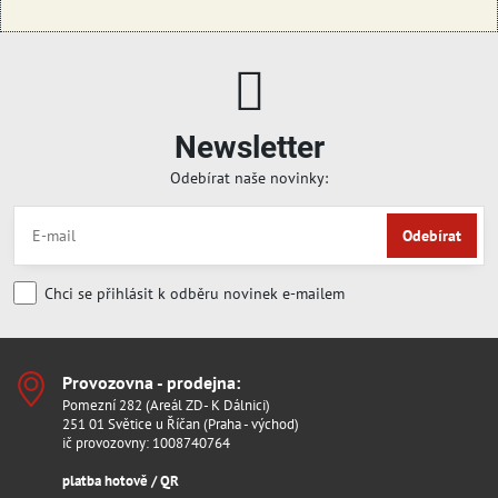
Newsletter
Odebírat naše novinky:
Odebírat
Chci se přihlásit k odběru novinek e-mailem
Provozovna - prodejna:
Pomezní 282 (Areál ZD- K Dálnici)
251 01 Světice u Říčan (Praha - východ)
ič provozovny: 1008740764
platba hotově / QR