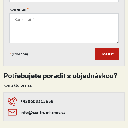
Komentář:
*
*
(Povinné)
Odeslat
Potřebujete poradit s objednávkou?
Kontaktujte nás:
+420608315658
info​​@centrumkrmiv​​.cz