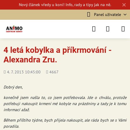
✕
Nový
článek vředy u koní!
Info, rady a tipy jak na ně.
Panel uživatele
4 letá kobylka a příkrmování -
Alexandra Zru.
Přidáno
Počet
4. 7. 2013 10:45:00
4667
shlédnutí
Dobrý den,
konečně jsem našla to, co jsem potřebovala. Jde o chválu, protože
potřebuji nakoupit krmení mé kobyle na prázdniny a tady je k tomu
informací ažaž.
Během příštího týdne, bych přijela nakoupit, ale ráda bych se s Vámi
poradila.