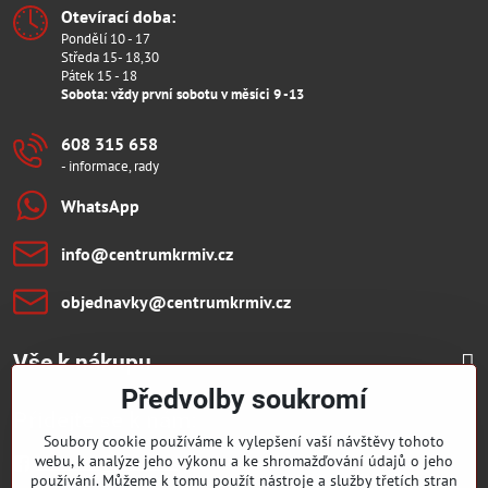
Otevírací doba:
Pondělí 10 - 17
Středa 15- 18,30
Pátek 15 - 18
Sobota: vždy první sobotu v měsíci 9 -13
608 315 658
- informace, rady
WhatsApp
info​@centrumkrmiv​.cz
objednavky​@centrumkrmiv​.cz
Vše k nákupu
Předvolby soukromí
Přidejte se k nám:
Soubory cookie používáme k vylepšení vaší návštěvy tohoto
webu, k analýze jeho výkonu a ke shromažďování údajů o jeho
Facebook
Youtube
používání. Můžeme k tomu použít nástroje a služby třetích stran