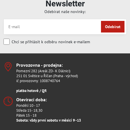
Newsletter
Odebírat naše novinky:
Odebírat
Chci se přihlásit k odběru novinek e-mailem
Provozovna - prodejna:
Pomezní 282 (Areál ZD- K Dálnici)
251 01 Světice u Říčan (Praha - východ)
ič provozovny: 1008740764
platba hotově / QR
Otevírací doba:
Pondělí 10 - 17
Středa 15- 18,30
Pátek 15 - 18
Sobota: vždy první sobotu v měsíci 9 -13