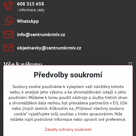
608 315 658
- informace, rady
WhatsApp
info​@centrumkrmiv​.cz
objednavky​@centrumkrmiv​.cz
Vše k nákupu
Předvolby soukromí
Přidejte se k nám:
Soubory cookie používáme k vylepšení vaší návštěvy tohoto
webu, k analýze jeho výkonu a ke shromažďování údajů o jeho
Facebook
Youtube
používání. Můžeme k tomu použít nástroje a služby třetích stran
a shromážděná data mohou být přenášena partnerům v EU, USA
nebo jiných zemích. Kliknutím na „Přijmout všechny soubory
cookie“ vyjadřujete svůj souhlas s tímto zpracováním. Níže
můžete najít podrobné informace nebo upravit své preference.
Zásady ochrany soukromí