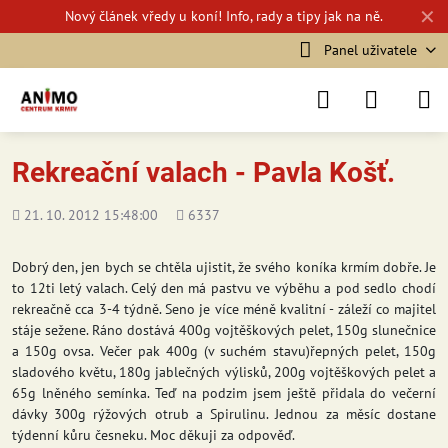
✕
Nový
článek vředy u koní!
Info, rady a tipy jak na ně.
Panel uživatele
Rekreační valach - Pavla Košť.
Přidáno
Počet
21. 10. 2012 15:48:00
6337
shlédnutí
Dobrý den, jen bych se chtěla ujistit, že svého koníka krmím dobře. Je
to 12ti letý valach. Celý den má pastvu ve výběhu a pod sedlo chodí
rekreačně cca 3-4 týdně. Seno je více méně kvalitní - záleží co majitel
stáje sežene. Ráno dostává 400g vojtěškových pelet, 150g slunečnice
a 150g ovsa. Večer pak 400g (v suchém stavu)řepných pelet, 150g
sladového květu, 180g jablečných výlisků, 200g vojtěškových pelet a
65g lněného semínka. Teď na podzim jsem ještě přidala do večerní
dávky 300g rýžových otrub a Spirulinu. Jednou za měsíc dostane
týdenní kůru česneku. Moc děkuji za odpověď.