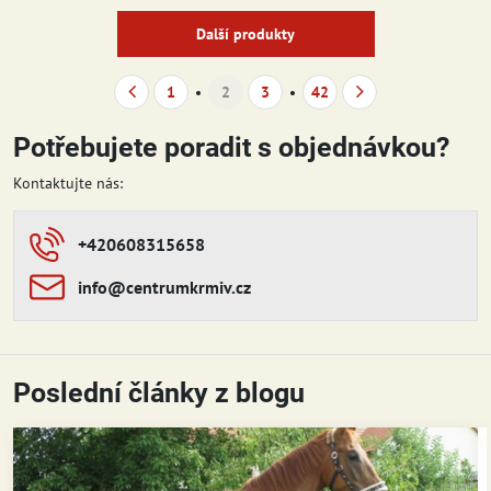
Další produkty
1
2
3
42
Potřebujete poradit s objednávkou?
Kontaktujte nás:
+420608315658
info​​@centrumkrmiv​​.cz
Poslední články z blogu