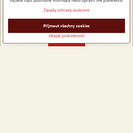
můžete najít podrobné informace nebo upravit své preference.
Zásady ochrany soukromí
Externí obsah je blokován Volbami soukromí
Přijmout všechny cookies
Přejete si načíst externí obsah?
Ukázat podrobnosti
Povolit jednou
Povolit a zapamatovat - souhlas s druhem cookie: Funkční
Otevřít obsah v novém okně