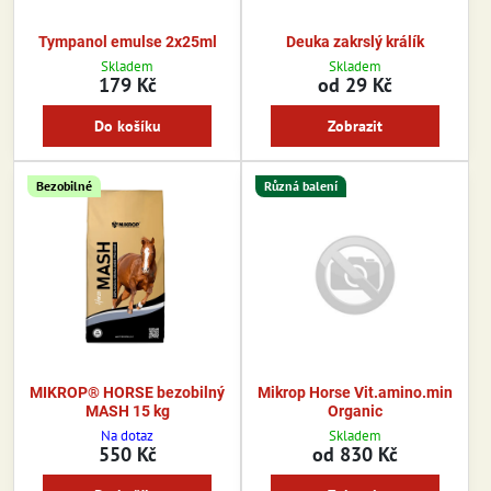
Tympanol emulse 2x25ml
Deuka zakrslý králík
Skladem
Skladem
179 Kč
od 29 Kč
Do košíku
Zobrazit
Bezobilné
Různá balení
MIKROP® HORSE bezobilný
Mikrop Horse Vit.amino.min
MASH 15 kg
Organic
Na dotaz
Skladem
550 Kč
od 830 Kč