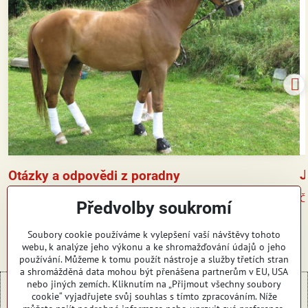
J
Otázky a odpovědi z poradny
Čt
Čtěte více
Předvolby soukromí
Zobrazit všechny novinky
Soubory cookie používáme k vylepšení vaší návštěvy tohoto
webu, k analýze jeho výkonu a ke shromažďování údajů o jeho
používání. Můžeme k tomu použít nástroje a služby třetích stran
a shromážděná data mohou být přenášena partnerům v EU, USA
nebo jiných zemích. Kliknutím na „Přijmout všechny soubory
cookie“ vyjadřujete svůj souhlas s tímto zpracováním. Níže