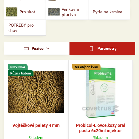
holuby
Venkovní
Pro skot
Pytle na krmiva
ptactvo
POTŘEBY pro
chov
Pozice
Parametry
NOVINKA
Na objednávku
Různá balení
Vojtěškové pelety 4 mm
Probicol-L ovce,kozy oral
pasta 6x20ml injektor
Skladem
Skladem