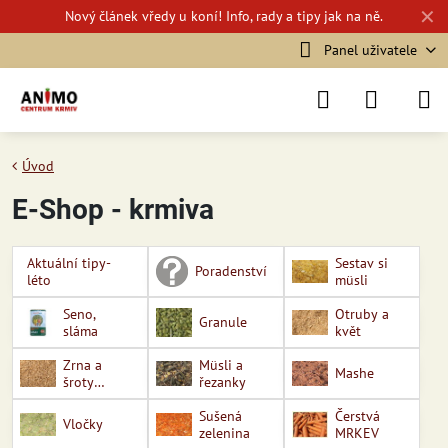
✕
Nový
článek vředy u koní!
Info, rady a tipy jak na ně.
Panel uživatele
Úvod
E-Shop - krmiva
Aktuální tipy-
Sestav si
Poradenství
léto
müsli
Seno,
Otruby a
Granule
sláma
květ
Zrna a
Müsli a
Mashe
šroty
řezanky
obilovin
Sušená
Čerstvá
Vločky
zelenina
MRKEV