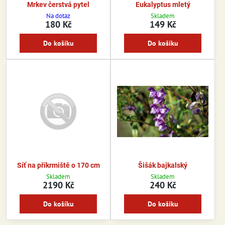
Mrkev čerstvá pytel
Eukalyptus mletý
Na dotaz
Skladem
180 Kč
149 Kč
Do košíku
Do košíku
Síť na příkrmiště o 170 cm
Šišák bajkalský
Skladem
Skladem
2190 Kč
240 Kč
Do košíku
Do košíku