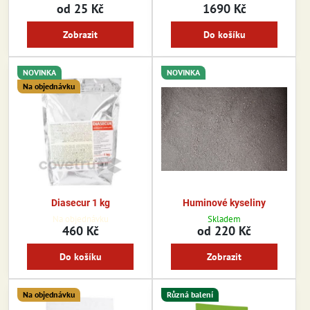
od 25 Kč
1690 Kč
Zobrazit
Do košíku
NOVINKA
NOVINKA
Na objednávku
Diasecur 1 kg
Huminové kyseliny
Na objednávku
Skladem
460 Kč
od 220 Kč
Do košíku
Zobrazit
Na objednávku
Různá balení