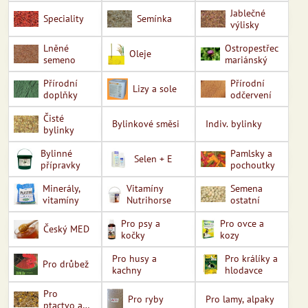
Jablečné
Speciality
Semínka
výlisky
Lněné
Ostropestřec
Oleje
semeno
mariánský
Přírodní
Přírodní
Lizy a sole
doplňky
odčervení
Čisté
Bylinkové směsi
Indiv. bylinky
bylinky
Bylinné
Pamlsky a
Selen + E
přípravky
pochoutky
Minerály,
Vitamíny
Semena
vitamíny
Nutrihorse
ostatní
Pro psy a
Pro ovce a
Český MED
kočky
kozy
Pro husy a
Pro králíky a
Pro drůbež
kachny
hlodavce
Pro
Pro ryby
Pro lamy, alpaky
ptactvo a